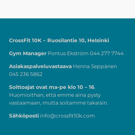
CrossFit 10K – Ruosilantie 10, Helsinki
Gym Manager
Pontus Ekström
044 277 7744
Asiakaspalveluvastaava
Henna Seppänen
045 236 5862
Soittoajat ovat ma-pe klo 10 – 16
.
Huomioithan, että emme aina pysty
vastaamaan, mutta soitamme takaisin.
Sähköposti
info@crossfit10k.com