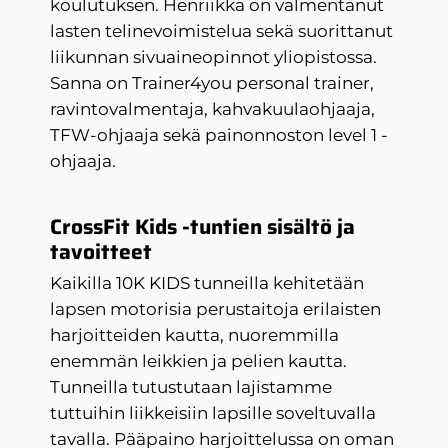
koulutuksen. Henriikka on valmentanut
lasten telinevoimistelua sekä suorittanut
liikunnan sivuaineopinnot yliopistossa.
Sanna on Trainer4you personal trainer,
ravintovalmentaja, kahvakuulaohjaaja,
TFW-ohjaaja sekä painonnoston level 1 -
ohjaaja.
CrossFit Kids -tuntien sisältö ja
tavoitteet
Kaikilla 10K KIDS tunneilla kehitetään
lapsen motorisia perustaitoja erilaisten
harjoitteiden kautta, nuoremmilla
enemmän leikkien ja pelien kautta.
Tunneilla tutustutaan lajistamme
tuttuihin liikkeisiin lapsille soveltuvalla
tavalla. Pääpaino harjoittelussa on oman